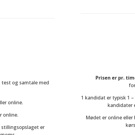
Prisen er pr. tim
ag, test og samtale med
fo
1 kandidat er typisk 1 
ler online.
kandidater e
 online.
Mødet er online eller 
kørs
 stillingsopslaget er
. moms.