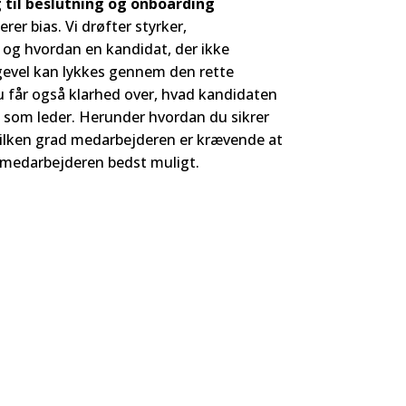
g til beslutning og onboarding
rer bias. Vi drøfter styrker,
 hvordan en kandidat, der ikke
igevel kan lykkes gennem den rette
u får også klarhed over, hvad kandidaten
ig som leder. Herunder hvordan du sikrer
vilken grad medarbejderen er krævende at
 medarbejderen bedst muligt.