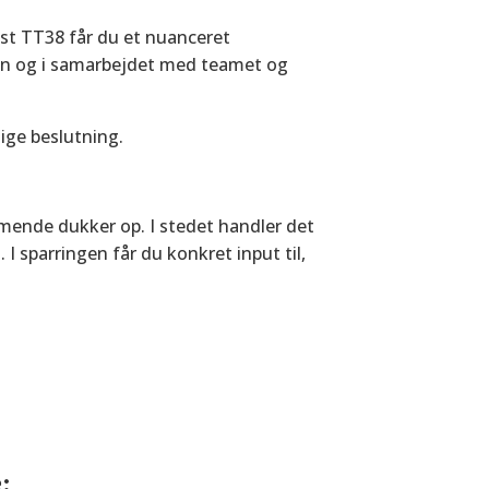
est TT38 får du et nuanceret
ngen og i samarbejdet med teamet og
lige beslutning.
mmende dukker op. I stedet handler det
 sparringen får du konkret input til,
e: