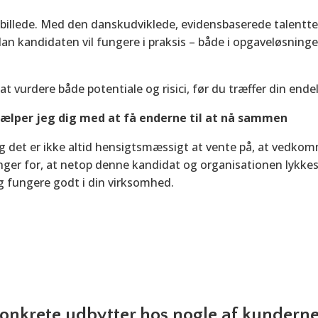
e billede. Med den danskudviklede, evidensbaserede talentt
dan kandidaten vil fungere i praksis – både i opgaveløsni
at vurdere både potentiale og risici, før du træffer din ende
ælper jeg dig med at få enderne til at nå sammen
g det er ikke altid hensigtsmæssigt at vente på, at vedko
er for, at netop denne kandidat og organisationen lykkes. I
 fungere godt i din virksomhed.
onkrete udbytter hos nogle af kundern