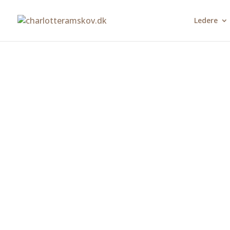
Ledere
Få testet di
finalekandi
med TT38