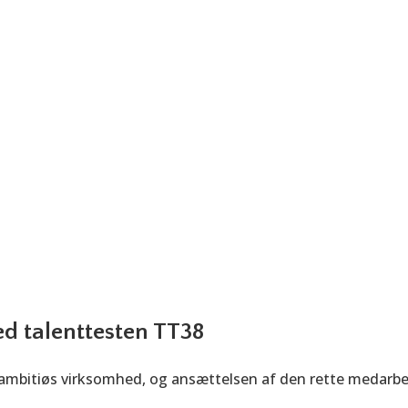
g, der hjælper dig til
om jeres behov
ed talenttesten TT38
ambitiøs virksomhed, og ansættelsen af den rette medarbej