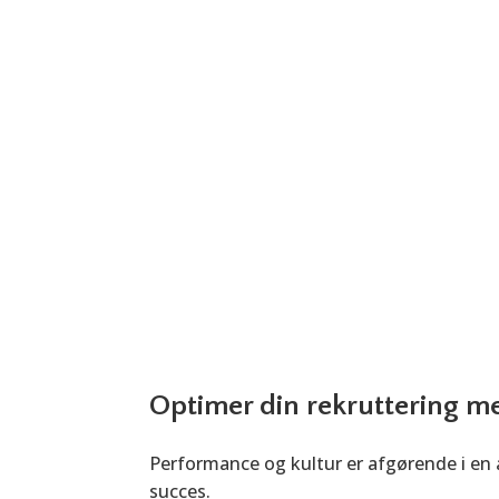
– Evidensbaseret talenttest og sparrin
at træffe det rigtige valg.
Få en uforpligtende samtale 
Optimer din rekruttering m
Performance og kultur er afgørende i en 
succes.