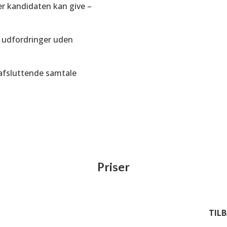
er kandidaten kan give –
e udfordringer uden
n afsluttende samtale
Priser
TIL