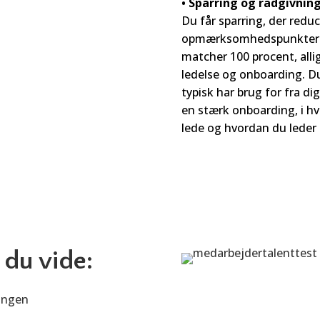
• Sparring og rådgivnin
Du får sparring, der reduce
opmærksomhedspunkter og
matcher 100 procent, all
ledelse og onboarding. D
typisk har brug for fra d
en stærk onboarding, i h
lede og hvordan du leder
 du vide:
lingen