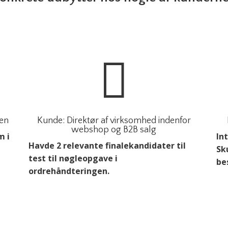

ren
Kunde: Direktør af virksomhed indenfor
webshop og B2B salg
m i
Int
Havde 2 relevante finalekandidater til
Sk
test til nøgleopgave i
be
ordrehåndteringen.