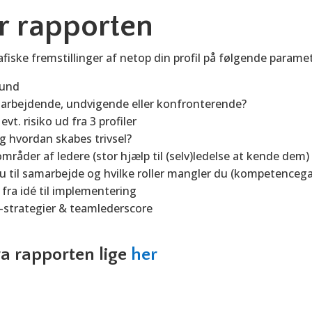
r rapporten
afiske fremstillinger af netop din profil på følgende parame
 bund
arbejdende, undvigende eller konfronterende?
vt. risiko ud fra 3 profiler
og hvordan skabes trivsel?
mråder af ledere (stor hjælp til (selv)ledelse at kende dem
u til samarbejde og hvilke roller mangler du (kompetenceg
 fra idé til implementering
-strategier & teamlederscore
a rapporten lige
her