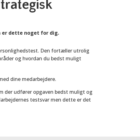
strategisk
å er dette noget for dig.
sonlighedstest. Den fortæller utrolig
områder og hvordan du bedst muligt
t med dine medarbejdere.
hvem der udfører opgaven bedst muligt og
edarbejdernes testsvar men dette er det