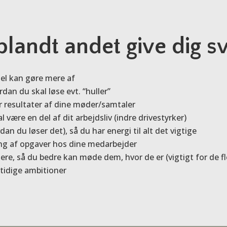
 blandt andet give dig s
del kan gøre mere af
dan du skal løse evt. “huller”
r resultater af dine møder/samtaler
 være en del af dit arbejdsliv (indre drivestyrker)
n du løser det), så du har energi til alt det vigtige
ng af opgaver hos dine medarbejder
e, så du bedre kan møde dem, hvor de er (vigtigt for de fl
mtidige ambitioner