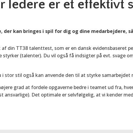
r ledere er et effektivt 
e, der kan bringes i spil for dig og dine medarbejdere, s
f din TT38 talenttest, som er en dansk evidensbaseret per
styrker (talenter). Du vil også få indsigter på evt. svage 
u i stor stil også kan anvende den til at styrke samarbejde
 i højere grad at fordele opgaverne bedre i teamet ud fra, 
st ansvarlige). Det optimale er selvfølgelig, at vi kender m