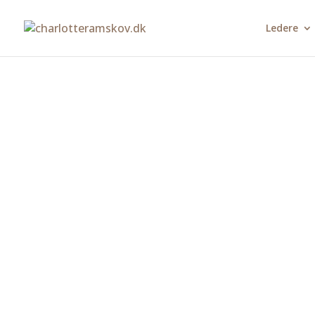
Ledere
TT38 talentt