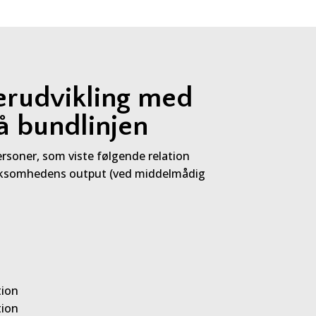
erudvikling med
på bundlinjen
ersoner, som viste følgende relation
irksomhedens output (ved middelmådig
tion
tion