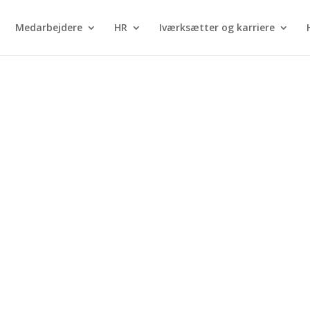
Medarbejdere
HR
Iværksætter og karriere
est for ledere