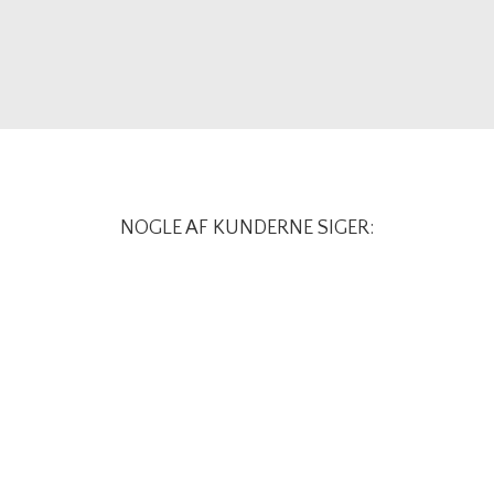
NOGLE AF KUNDERNE SIGER:
T38 TALENTTEST OG TEAMTEST
attes talenter på baggrund af talenttesten var nærmes
at kunne skabe det bedste samarbejde med størst mu
individuelle feedback (som vi kan høre flere gange ta
ensigtsmæssig måde, da vi nu har sort på hvidt, hvilk