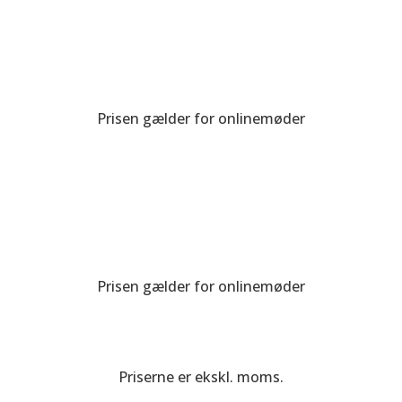
2-3 møder pr. mdn
Timepris kr. 975
Prisen gælder for onlinemøder
4 møder om måneden
Timepris kr. 875
Prisen gælder for onlinemøder
Priserne er ekskl. moms.