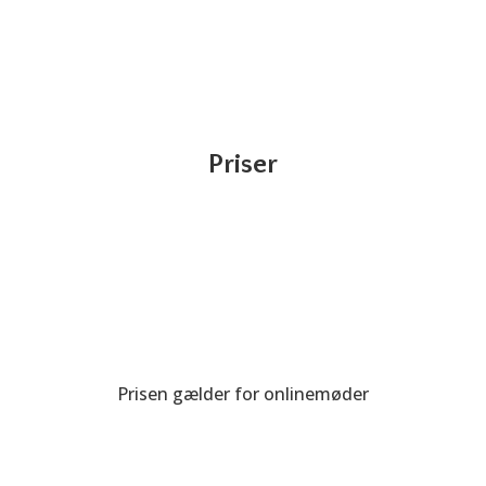
Priser
1 møde om måneden
Timepris kr. 1.150
Prisen gælder for onlinemøder