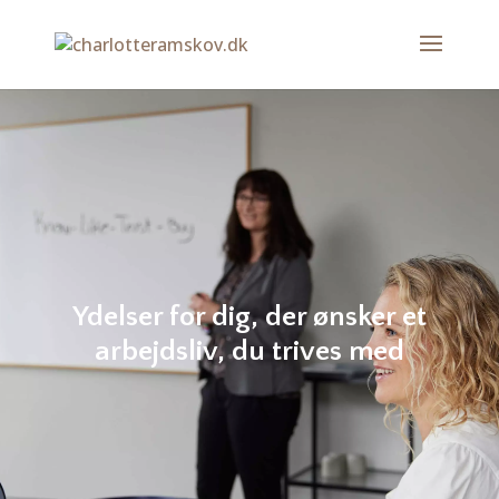
Ydelser for dig, der ønsker et
arbejdsliv, du trives med