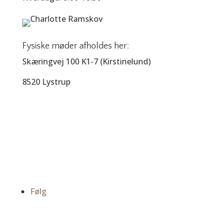
Fysiske møder afholdes her:
Skæringvej 100 K1-7 (Kirstinelund)
8520 Lystrup
Kontakt
mail@charlotteramskov.dk
+45 30 22 38 66
Følg